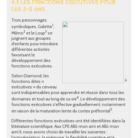
4.1 LES FONCTIONS EXÉCUTIVES POUR
LES 3-5 ANS
Trois personnages
1
symboliques, Galette
,
2
3
Milmo
et le Loup
se
joignent aux groupes
d'enfants pour introduire
différentes activités
favorisant le
développement des
fonctions exécutives.
Selon Diamond, les
6
fonctions dites «
exécutives » du cerveau
sont indispensables pour apprendre et réussir dans tous les
4
domaines et tout au long de sa vie
. Le développement des
fonctions exécutives s'effectue graduellement, notamment
5
en raison de la maturation lente du cortex préfrontal
.
Différentes fonctions exécutives ont été identifiées dans la
littérature scientifique. Aux CPE Allô mon ami et Allô mon
ami II, nous avons choisi de travailler les suivantes :
l'autorégulation, la mémoire, la flexibilité cognitive et la