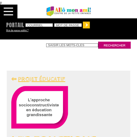
p
PORTAIL
Mot de passe oublié ?
⇦
PROJET ÉDUCATIF