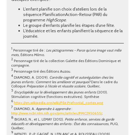
L'enfant planifie son choix d'ateliers lors de la
séquence PlanificationAction-Retour (PAR) du
programme
HighScope
.
Le groupe d'enfants planifie les étapes d'une fête.
L'éducatrice et les enfants planifient la séquence de la
journée.
1
Personnage tiré de :
Les pictogrammes - Parce qu'une image vaut mille
mots
, Éditions Milmo.
2
Personnage tiré de la collection Galette des Éditions Dominique et
compagnie.
3
Personnage tiré des Éditions Auzou.
4
DIAMOND, A. (2009).
Contrôle cognitif et autorégulation chez les
jeunes enfants : Comment les améliorer et pourquoi?
Dans le cadre du
Colloque
Préparation à l'école et réussite scolaire
, Québec.
5
Encyclopédie sur le développement des jeunes enfants
(2013).
Stimulation cognitive (fonctions exécutives). Synthèse
6
https://en.wikipedia.org/wiki/File:Prefrontal_cortex.png
7
DIAMOND, A.
Apprendre à apprendre
:
http://www.ncbi.nlm.nih.gov/pmc/articles/PMC2950655/
.
8
BIGRAS, N., et L. LEMAY (2012).
Petite enfance, services de garde
éducatifs et développement des enfants : État des connaissances
, PUQ,
Québec.
9
WENZEL, P.-P. GAGNÉ, N. LEBLANC et A. ROUSSEAU (2009).