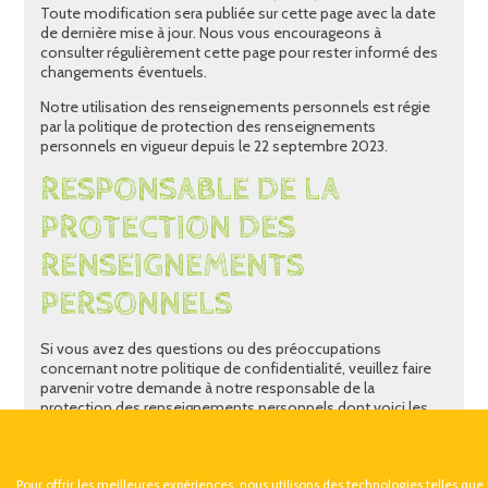
Toute modification sera publiée sur cette page avec la date
de dernière mise à jour. Nous vous encourageons à
consulter régulièrement cette page pour rester informé des
changements éventuels.
Notre utilisation des renseignements personnels est régie
par la politique de protection des renseignements
personnels en vigueur depuis le 22 septembre 2023.
RESPONSABLE DE LA
PROTECTION DES
RENSEIGNEMENTS
PERSONNELS
Si vous avez des questions ou des préoccupations
concernant notre politique de confidentialité, veuillez faire
parvenir votre demande à notre responsable de la
protection des renseignements personnels dont voici les
coordonnées : Natacha Girard, Directrice générale, à
l'adresse
natacha.girard@allomonami.com
.
Pour offrir les meilleures expériences, nous utilisons des technologies telles que 